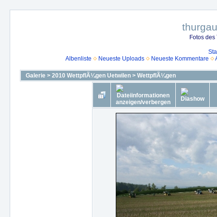
thurga
Fotos des
Sta
Albenliste
Neueste Uploads
Neueste Kommentare
Galerie
>
2010 WettpflÃ¼gen Uetwilen
>
WettpflÃ¼gen